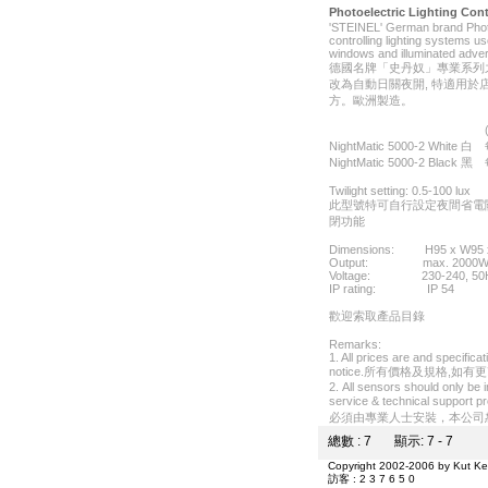
Photoelectric Lighting 
'STEINEL' German brand Photoel
controlling lighting systems us
windows and illuminated adver
德國名牌「史丹奴」專業系列
改為自動日關夜開, 特適用於店
方。歐洲製造。
(參考
NightMatic 5000-2 White 白
NightMatic 5000-2 Black 黑
Twilight setting: 0.5-100 lux
此型號特可自行設定夜間省電
閉功能
Dimensions: H95 x W95 
Output: max. 2000
Voltage: 230-240, 50
IP rating: IP 54
歡迎索取產品目錄
Remarks:
1. All prices are and specifica
notice.所有價格及規格,如
2. All sensors should only be i
service & technical su
必須由專業人士安裝，本公司
總數 : 7 顯示: 7 - 7
Copyright 2002-2006 by Kut Kee 
訪客 : 2 3 7 6 5 0