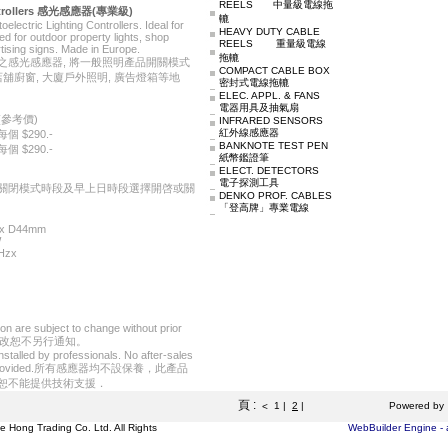
REELS 中量級電線拖
Controllers 感光感應器(專業級)
轆
ectric Lighting Controllers. Ideal for
HEAVY DUTY CABLE
ed for outdoor property lights, shop
REELS 重量級電線
tising signs. Made in Europe.
拖轆
之感光感應器, 將一般照明產品開關模式
COMPACT CABLE BOX
舖廚窗, 大廈戶外照明, 廣告燈箱等地
密封式電線拖轆
ELEC. APPL. & FANS
電器用具及抽氣扇
價)
INFRARED SENSORS
紅外線感應器
 每個 $290.-
BANKNOTE TEST PEN
 每個 $290.-
紙幣鑑證筆
ELECT. DETECTORS
電子探測工具
關閉模式時段及早上日時段選擇開啓或關
DENKO PROF. CABLES
「登高牌」專業電線
x D44mm
W
Hzx
tion are subject to change without prior
有更改恕不另行通知。
nstalled by professionals. No after-sales
pport provided.所有感應器均不設保養，此產品
恕不能提供技術支援．
頁 :
1
|
2
|
Powered by
<
Hong Trading Co. Ltd. All Rights
WebBuilder Engine - 