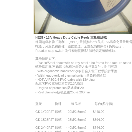
HEDI - 13A Heavy Duty Cable Reels 重量級線轆
德國超級名牌「喜利」 (HEDI) 最新推出3位英式13A插座之重量級
拖轆，分膠及鋼兩種，德國製造。全部配備獨家專利發明設計:
Rotation stop switch 剎停轉動開關掣-隨時鎖定線轆轉動.
其他特點如下:
- Plastic/Steel sheet with sturdy steel tube frame for a secure stand
轆身採用膠/不锈鋼片配粗壯鋼管之承托架設計，耐用可靠
- With ergonomic handlebar grip 符合人體工程學設計手挽
- With heat overload thermal switch 超負荷保險掣
- H05VV-F3G2.5 PVC cable with 13A plug
配三芯PVC電源線連英式13A插頭
- Degree of protection 防水度IP20
- Reel diameter線轆直徑255 & 290mm
型號 物料 線長/粗 每台(參考價)
GK 1Y20P2T 膠轆 - 20M/2.5mm2 $440.00
GK 1S25P2T 膠轆 - 25M/2.5mm2 $594.00
GK 2Y40P2T 膠轆 - 40M/2.5mm2 $744.00