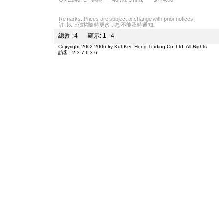
GK 2S40P2T 鋼轆 - 40M/2.5mm2 $774.00
Remarks: Prices are subject to change with prior notices.
註: 以上價格隨時更改，恕不能及時通知。
總數 : 4 顯示: 1 - 4
Copyright 2002-2006 by Kut Kee Hong Trading Co. Ltd. All Rights
訪客 : 2 3 7 6 3 6