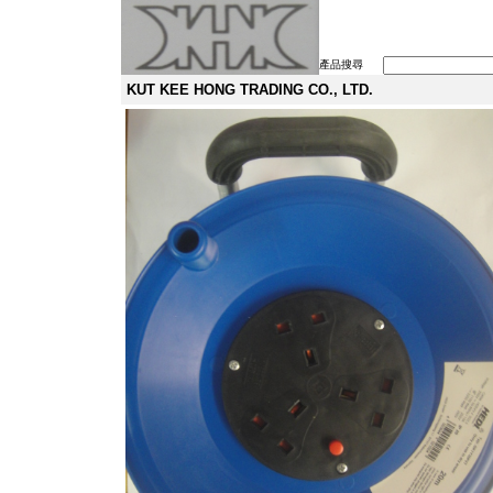
產品搜尋
KUT KEE HONG TRADING CO., LTD.