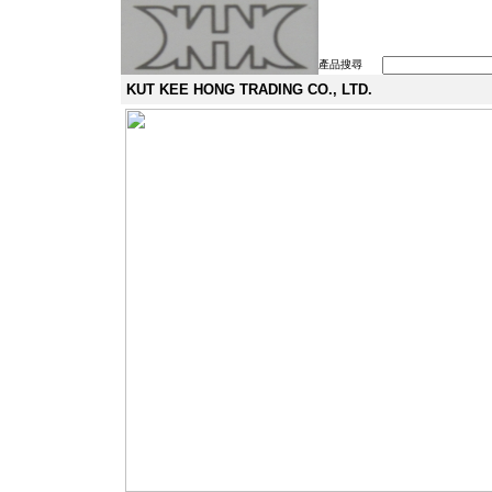
產品搜尋
KUT KEE HONG TRADING CO., LTD.