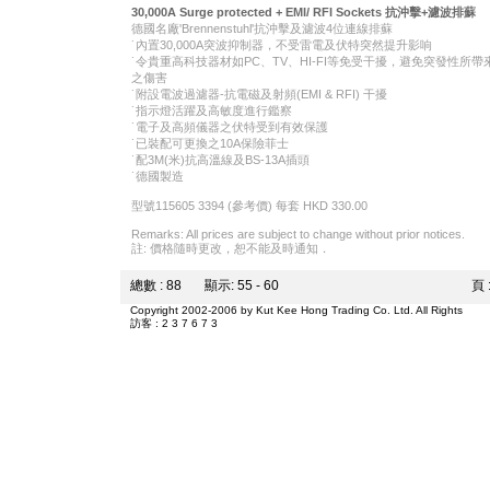
30,000A Surge protected + EMI/ RFI Sockets 抗沖擊+濾波排蘇
德國名廠'Brennenstuhl'抗沖擊及濾波4位連線排蘇
˙內置30,000A突波抑制器，不受雷電及伏特突然提升影响
˙令貴重高科技器材如PC、TV、HI-FI等免受干擾，避免突發性所帶
之傷害
˙附設電波過濾器-抗電磁及射頻(EMI & RFI) 干擾
˙指示燈活躍及高敏度進行鑑察
˙電子及高頻儀器之伏特受到有效保護
˙已裝配可更換之10A保險菲士
˙配3M(米)抗高溫線及BS-13A插頭
˙德國製造
型號115605 3394 (參考價) 每套 HKD 330.00
Remarks: All prices are subject to change without prior notices.
註: 價格隨時更改，恕不能及時通知．
總數 : 88 顯示: 55 - 60
頁 
Copyright 2002-2006 by Kut Kee Hong Trading Co. Ltd. All Rights
訪客 : 2 3 7 6 7 3